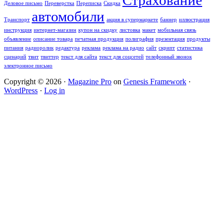
Страхование
Деловое письмо
Переверстка
Переписка
Скидка
автомобили
Транспорт
акция в супермаркете
баннер
иллюстрация
инструкция
интернет-магазин
купон на скидку
листовка
макет
мобильная связь
объявление
описание товара
печатная продукция
полиграфия
презентация
продукты
питания
радиоролик
редактура
реклама
реклама на радио
сайт
скрипт
статистика
сценарий
твит
твиттер
текст для сайта
текст для соцсетей
телефонный звонок
электронное письмо
Copyright © 2026 ·
Magazine Pro
on
Genesis Framework
·
WordPress
·
Log in