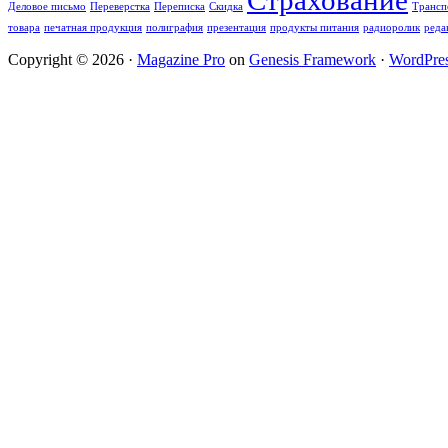
Страхование
Деловое письмо
Переверстка
Переписка
Скидка
Трансп
товара
печатная продукция
полиграфия
презентация
продукты питания
радиоролик
реда
Copyright © 2026 ·
Magazine Pro
on
Genesis Framework
·
WordPre