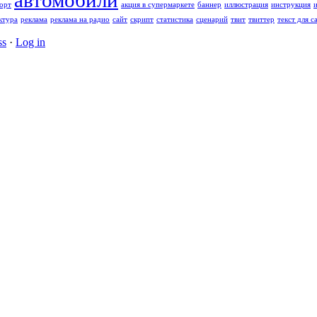
автомобили
орт
акция в супермаркете
баннер
иллюстрация
инструкция
ктура
реклама
реклама на радио
сайт
скрипт
статистика
сценарий
твит
твиттер
текст для с
ss
·
Log in