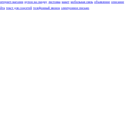
интернет-магазин
купон на скидку
листовка
макет
мобильная связь
объявление
описание
айта
текст для соцсетей
телефонный звонок
электронное письмо