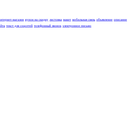
интернет-магазин
купон на скидку
листовка
макет
мобильная связь
объявление
описание
айта
текст для соцсетей
телефонный звонок
электронное письмо