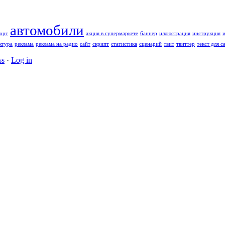
автомобили
орт
акция в супермаркете
баннер
иллюстрация
инструкция
ктура
реклама
реклама на радио
сайт
скрипт
статистика
сценарий
твит
твиттер
текст для с
ss
·
Log in