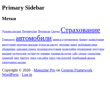
Primary Sidebar
Метки
Страхование
Деловое письмо
Переверстка
Переписка
Скидка
автомобили
Транспорт
акция в супермаркете
баннер
иллюстрация
инструкция
интернет-магазин
купон на скидку
листовка
макет
мобильная связь
объявление
описание товара
печатная продукция
полиграфия
презентация
продукты
питания
радиоролик
редактура
реклама
реклама на радио
сайт
скрипт
статистика
сценарий
твит
твиттер
текст для сайта
текст для соцсетей
телефонный звонок
электронное письмо
Copyright © 2026 ·
Magazine Pro
on
Genesis Framework
·
WordPress
·
Log in