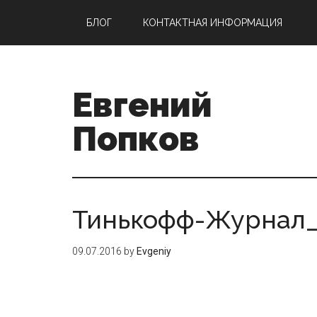
Skip
Skip
БЛОГ
КОНТАКТНАЯ ИНФОРМАЦИЯ
to
to
main
primary
content
sidebar
Евгений
Попков
Тинькофф-Журнал_
09.07.2016
by
Evgeniy