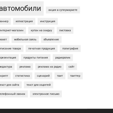
автомобили
акция в супермаркете
баннер
иллюстрация
инструкция
интернет-магазин
купон на скидку
листовка
макет
мобильная связь
объявление
описание товара
печатная продукция
полиграфия
презентация
продукты питания
радиоролик
редактура
реклама
реклама на радио
сайт
скрипт
статистика
сценарий
твит
твиттер
текст для сайта
текст для соцсетей
телефонный звонок
электронное письмо