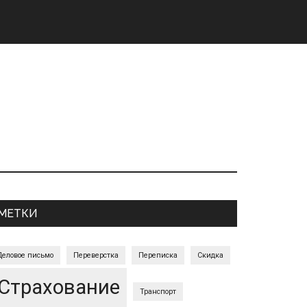
Primary
МЕТКИ
Sidebar
Деловое письмо
Переверстка
Переписка
Скидка
Страхование
Транспорт