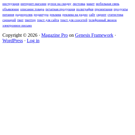
инструкция
интернет-магазин
купон на скидку
листовка
макет
мобильная связь
объявление
описание товара
печатная продукция
полиграфия
презентация
продукты
питания
радиоролик
редактура
реклама
реклама на радио
сайт
скрипт
статистика
сценарий
твит
твиттер
текст для сайта
текст для соцсетей
телефонный звонок
электронное письмо
Copyright © 2026 ·
Magazine Pro
on
Genesis Framework
·
WordPress
·
Log in