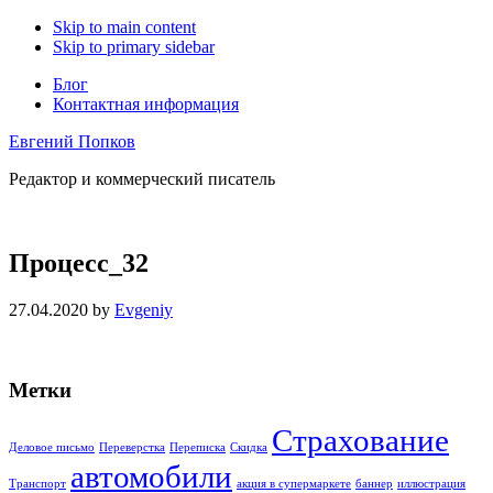
Skip to main content
Skip to primary sidebar
Блог
Контактная информация
Евгений Попков
Редактор и коммерческий писатель
Процесс_32
27.04.2020
by
Evgeniy
Primary
Метки
Sidebar
Страхование
Деловое письмо
Переверстка
Переписка
Скидка
автомобили
Транспорт
акция в супермаркете
баннер
иллюстрация