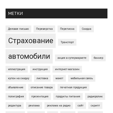
Primary
МЕТКИ
Sidebar
Деловое письмо
Переверстка
Переписка
Скидка
Страхование
Транспорт
автомобили
акция в супермаркете
баннер
иллюстрация
инструкция
интернет-магазин
купон на скидку
листовка
макет
мобильная связь
объявление
описание товара
печатная продукция
полиграфия
презентация
продукты питания
радиоролик
редактура
реклама
реклама на радио
сайт
скрипт