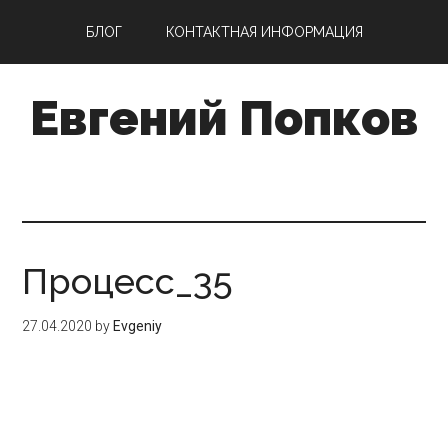
Skip
Skip
БЛОГ
КОНТАКТНАЯ ИНФОРМАЦИЯ
to
to
main
primary
Евгений Попков
content
sidebar
Процесс_35
27.04.2020
by
Evgeniy