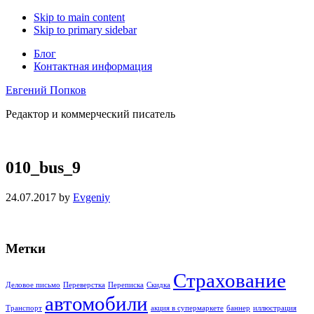
Skip to main content
Skip to primary sidebar
Блог
Контактная информация
Евгений Попков
Редактор и коммерческий писатель
010_bus_9
24.07.2017
by
Evgeniy
Primary
Метки
Sidebar
Страхование
Деловое письмо
Переверстка
Переписка
Скидка
автомобили
Транспорт
акция в супермаркете
баннер
иллюстрация