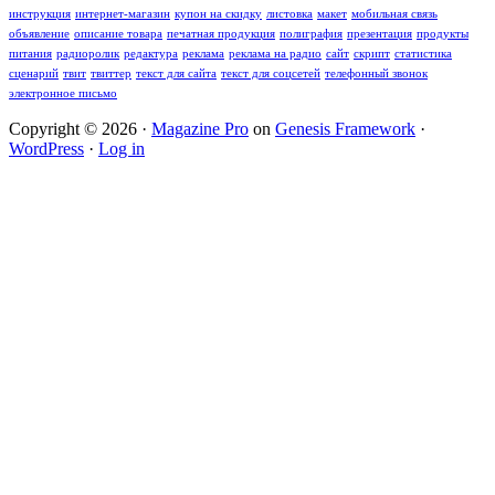
инструкция
интернет-магазин
купон на скидку
листовка
макет
мобильная связь
объявление
описание товара
печатная продукция
полиграфия
презентация
продукты
питания
радиоролик
редактура
реклама
реклама на радио
сайт
скрипт
статистика
сценарий
твит
твиттер
текст для сайта
текст для соцсетей
телефонный звонок
электронное письмо
Copyright © 2026 ·
Magazine Pro
on
Genesis Framework
·
WordPress
·
Log in