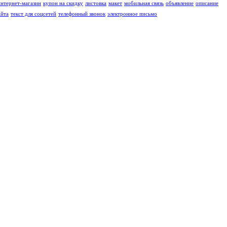
интернет-магазин
купон на скидку
листовка
макет
мобильная связь
объявление
описание
айта
текст для соцсетей
телефонный звонок
электронное письмо