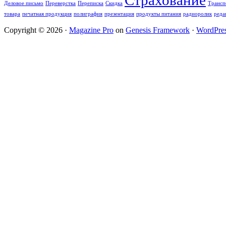
Страхование
Деловое письмо
Переверстка
Переписка
Скидка
Трансп
товара
печатная продукция
полиграфия
презентация
продукты питания
радиоролик
реда
Copyright © 2026 ·
Magazine Pro
on
Genesis Framework
·
WordPre