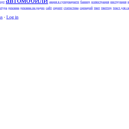
автомобили
орт
акция в супермаркете
баннер
иллюстрация
инструкция
ктура
реклама
реклама на радио
сайт
скрипт
статистика
сценарий
твит
твиттер
текст для с
ss
·
Log in