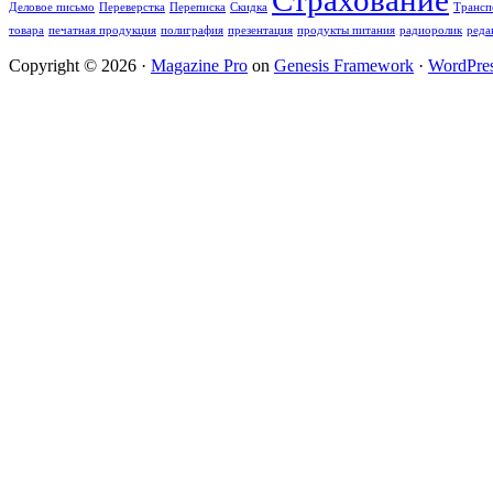
Страхование
Деловое письмо
Переверстка
Переписка
Скидка
Трансп
товара
печатная продукция
полиграфия
презентация
продукты питания
радиоролик
реда
Copyright © 2026 ·
Magazine Pro
on
Genesis Framework
·
WordPre