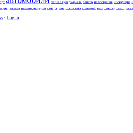
автомобили
орт
акция в супермаркете
баннер
иллюстрация
инструкция
ктура
реклама
реклама на радио
сайт
скрипт
статистика
сценарий
твит
твиттер
текст для с
ss
·
Log in