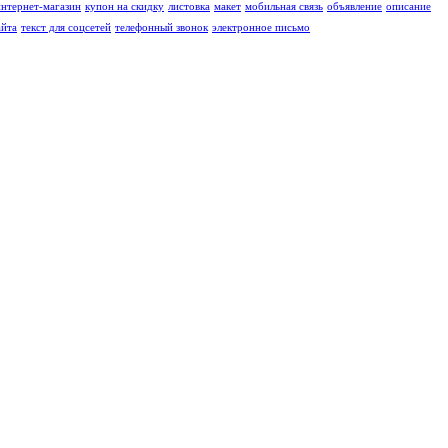
интернет-магазин
купон на скидку
листовка
макет
мобильная связь
объявление
описание
айта
текст для соцсетей
телефонный звонок
электронное письмо