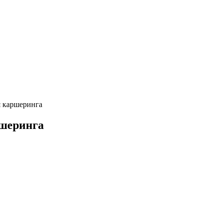
я каршеринга
ршеринга