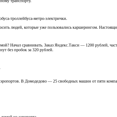
ному транспорту.
тобуса-троллейбуса-метро-электрички.
осить людей, которые уже пользовались каршерингом. Настоящие
ой? Начал сравнивать. Заказ Яндекс.Такси — 1200 рублей, частн
нут без пробок за 320 рублей.
.
 аэропортов. В Домодедово — 25 свободных машин от пяти ком
 домой из аэропорта.