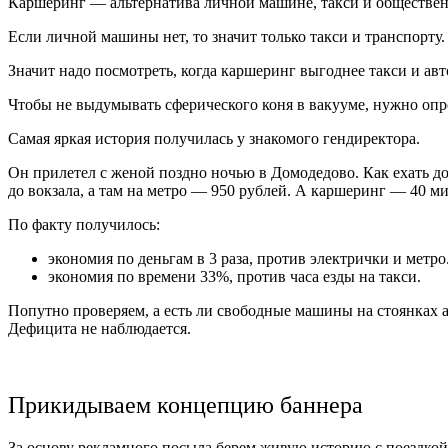
Каршеринг — альтернатива личной машине, такси и обществен
Если личной машины нет, то значит только такси и транспорту.
Значит надо посмотреть, когда каршеринг выгоднее такси и ав
Чтобы не выдумывать сферического коня в вакууме, нужно опр
Самая яркая история получилась у знакомого гендиректора.
Он прилетел с женой поздно ночью в Домодедово. Как ехать дом
до вокзала, а там на метро — 950 рублей. А каршеринг — 40 ми
По факту получилось:
экономия по деньгам в 3 раза, против электрички и метро
экономия по времени 33%, против часа езды на такси.
Попутно проверяем, а есть ли свободные машины на стоянках
Дефицита не наблюдается.
Прикидываем концепцию баннера
За основу рекламного посыла берем живую историю с поездкой